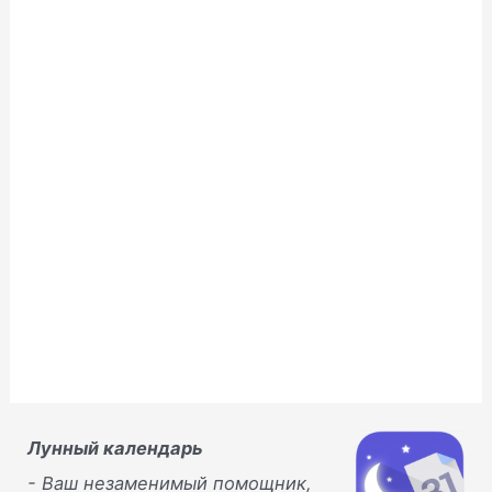
я
в
н
о
в
о
м
о
к
н
е
)
Лунный календарь
- Ваш незаменимый помощник,