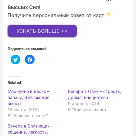
Высших Сил!
Получите персональный совет от карт
УЗНАТЬ БОЛЬШЕ >>
Поделиться ссылкой:
Н
Н
а
а
ж
ж
м
м
и
и
т
т
е
е
Related
,
з
ч
д
Меркурий в Весах –
Венера в Овне – страсть,
т
е
о
с
баланс, дипломатия,
драма, инициатива
б
ь
ы
,
выбор
9 апреля, 2019
п
ч
19 марта, 2019
В "Влияние планет"
о
т
д
о
В "Влияние планет"
е
б
л
ы
и
п
Венера в Близнецах –
т
о
ь
д
общение, легкость,
с
е