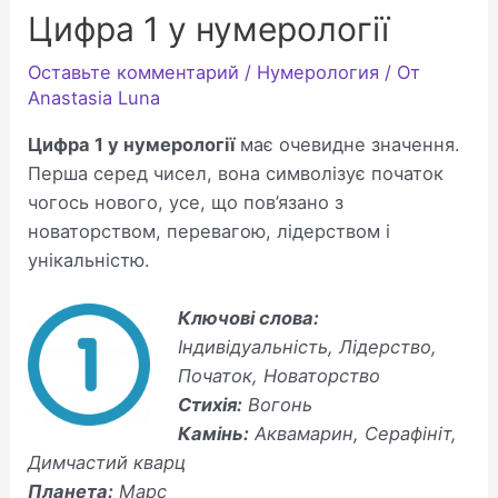
Цифра 1 у нумерології
Оставьте комментарий
/
Нумерология
/ От
Anastasia Luna
Цифра 1 у нумерології
має очевидне значення.
Перша серед чисел, вона символізує початок
чогось нового, усе, що пов’язано з
новаторством, перевагою, лідерством і
унікальністю.
Ключові слова:
Індивідуальність, Лідерство,
Початок, Новаторство
Стихія:
Вогонь
Камінь:
Аквамарин, Серафініт,
Димчастий кварц
Планета:
Марс