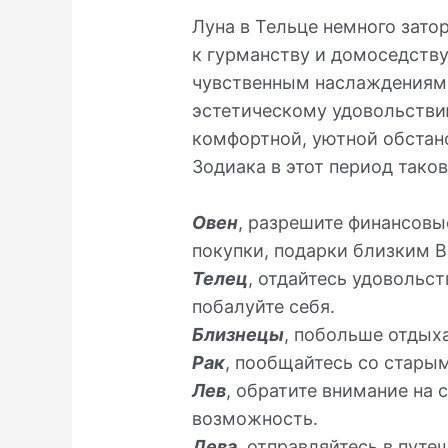
Луна в Тельце немного зато
к гурманству и домоседству
чувственным наслаждениям,
эстетическому удовольствию
комфортной, уютной обстан
Зодиака в этот период тако
Овен
, разрешите финансовы
покупки, подарки близким 
Телец
, отдайтесь удовольст
побалуйте себя.
Близнецы
, побольше отдых
Рак
, пообщайтесь со стары
Лев
, обратите внимание на 
возможность.
Дева
, отправляйтесь в путе