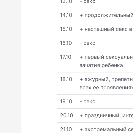
13.10
- секс
14.10
+ продолжительный
15.10
+ неспешный секс в
16.10
- секс
17.10
+ первый сексуальны
зачатия ребенка
18.10
+ ажурный, трепетн
всех ее проявления
19.10
- секс
20.10
+ праздничный, инт
21.10
+ экстремальный се