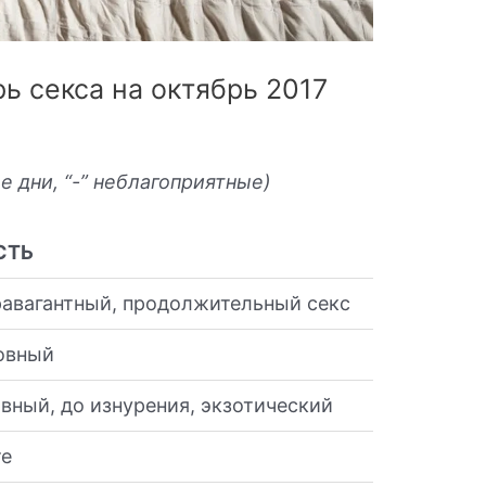
ь секса на октябрь 2017
е дни, “-” неблагоприятные)
СТЬ
равагантный, продолжительный секс
овный
ивный, до изнурения, экзотический
те