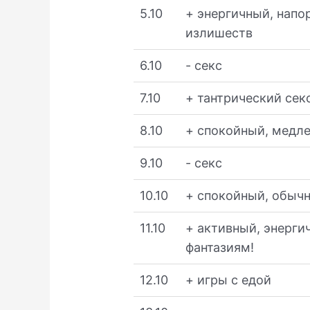
5.10
+ энергичный, напо
излишеств
6.10
- секс
7.10
+ тантрический сек
8.10
+ спокойный, медле
9.10
- секс
10.10
+ спокойный, обыч
11.10
+ активный, энерги
фантазиям!
12.10
+ игры с едой