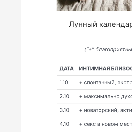
Лунный календар
(“+” благоприятны
ДАТА
ИНТИМНАЯ БЛИЗО
1.10
+ спонтанный, экст
2.10
+ максимально дух
3.10
+ новаторский, акт
4.10
+ секс в новом мес