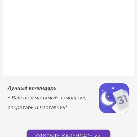
о
к
н
е
)
Лунный календарь
- Ваш незаменимый помощник,
секретарь и наставник!
ОТКРЫТЬ КАЛЕНДАРЬ >>