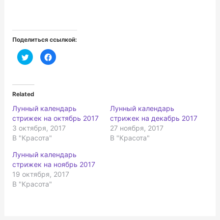
Поделиться ссылкой:
Н
Н
а
а
ж
ж
м
м
и
и
т
т
е
е
Related
,
з
ч
д
Лунный календарь
Лунный календарь
т
е
о
с
стрижек на октябрь 2017
стрижек на декабрь 2017
б
ь
ы
,
3 октября, 2017
27 ноября, 2017
п
ч
В "Красота"
В "Красота"
о
т
д
о
е
б
Лунный календарь
л
ы
и
п
стрижек на ноябрь 2017
т
о
ь
д
19 октября, 2017
с
е
В "Красота"
я
л
н
и
а
т
T
ь
w
с
i
я