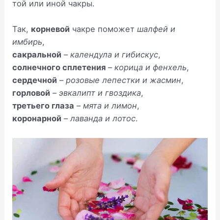
той или иной чакры.
Так,
корневой
чакре поможет
шалфей и
имбирь
,
сакральной
–
календула и гибискус
,
солнечного сплетения
–
корица и фенхель
,
сердечной
–
розовые лепестки и жасмин
,
горловой
–
эвкалипт и гвоздика
,
третьего глаза
–
мята и лимон
,
коронарной
–
лаванда и лотос
.