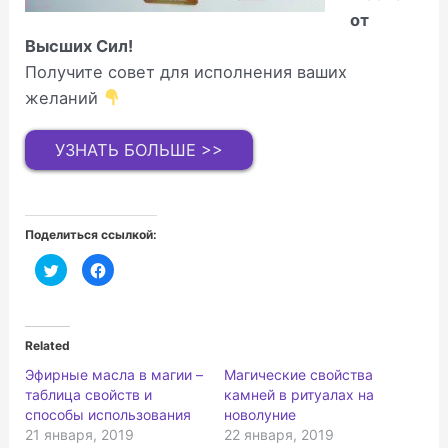
от
Высших Сил!
Получите совет для исполнения ваших
желаний
УЗНАТЬ БОЛЬШЕ >>
Поделиться ссылкой:
Н
Н
а
а
ж
ж
м
м
и
и
т
т
е
е
Related
,
з
ч
д
Эфирные масла в магии –
Магические свойства
т
е
о
с
таблица свойств и
камней в ритуалах на
б
ь
ы
,
способы использования
новолуние
п
ч
21 января, 2019
22 января, 2019
о
т
д
о