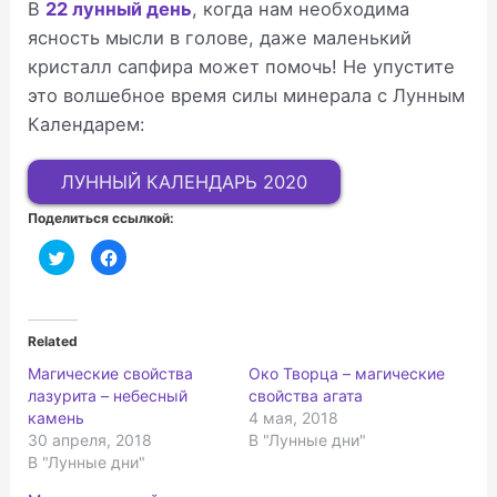
В
22 лунный день
, когда нам необходима
ясность мысли в голове, даже маленький
кристалл сапфира может помочь! Не упустите
это волшебное время силы минерала с Лунным
Календарем:
ЛУННЫЙ КАЛЕНДАРЬ 2020
Поделиться ссылкой:
Н
Н
а
а
ж
ж
м
м
и
и
т
т
е
е
Related
,
з
ч
д
Магические свойства
Око Творца – магические
т
е
о
с
лазурита – небесный
свойства агата
б
ь
ы
,
камень
4 мая, 2018
п
ч
30 апреля, 2018
В "Лунные дни"
о
т
д
о
В "Лунные дни"
е
б
л
ы
и
п