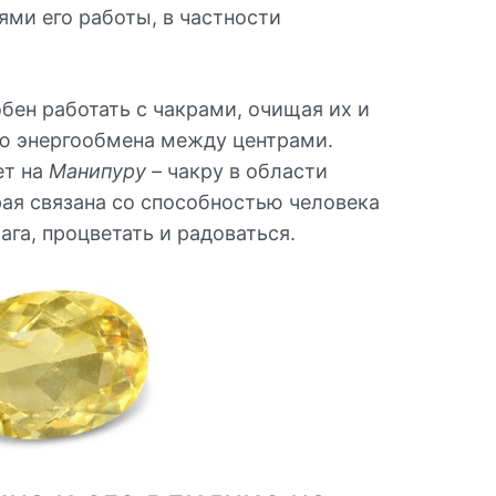
ями его работы, в частности
обен работать с чакрами, очищая их и
ю энергообмена между центрами.
ет на
Манипуру
– чакру в области
рая связана со способностью человека
га, процветать и радоваться.