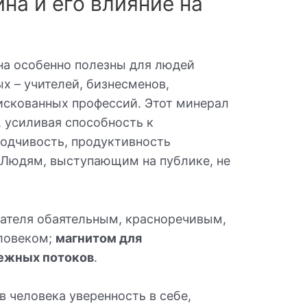
на и его влияние на
на особенно полезны для людей
х – учителей, бизнесменов,
искованных профессий. Этот минерал
, усиливая способность к
ходчивость, продуктивность
 Людям, выступающим на публике, не
.
дателя обаятельным, красноречивым,
ловеком;
магнитом для
ежных потоков
.
в человека уверенность в себе,