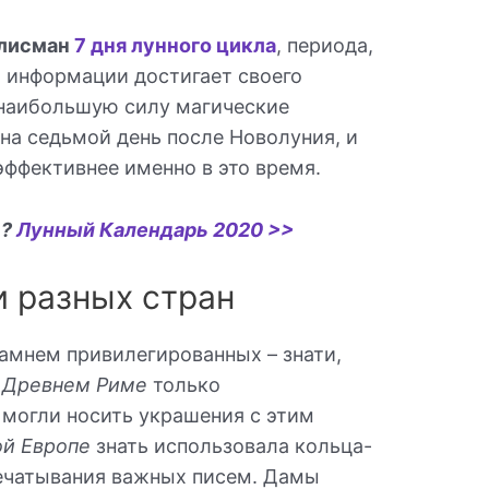
алисман
7 дня лунного цикла
, периода,
и информации достигает своего
 наибольшую силу магические
на седьмой день после Новолуния, и
эффективнее именно в это время.
ь?
Лунный Календарь 2020 >>
и разных стран
амнем привилегированных – знати,
в
Древнем Риме
только
могли носить украшения с этим
й Европе
знать использовала кольца-
печатывания важных писем. Дамы