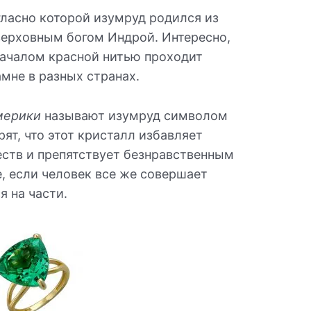
гласно которой изумруд родился из
верховным богом Индрой. Интересно,
началом красной нитью проходит
амне в разных странах.
мерики
называют изумруд символом
рят, что этот кристалл избавляет
еств и препятствует безнравственным
е, если человек все же совершает
я на части.