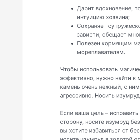
Дарит вдохновение, п
интуицию хозяина;
Сохраняет супружеско
зависти, обещает мног
Полезен кормящим ма
мореплавателям.
Чтобы использовать магиче
эффективно, нужно найти к 
камень очень нежный, с ним
агрессивно. Носить изумруд
Если ваша цель – исправить
сторону, носите изумруд бе
вы хотите избавиться от бе
носите изумруд в золотой о