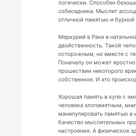
логически. Способен безош
собеседника. Мыслит ассоц
отличной памятью и бурной 
Меркурий в Раке в натально
двойственность. Такой чел
осторожным, но вместе с т
Поначалу он может яростно 
прошествии некоторого врем
собственное. И это происхо
Хорошая память в купе с э
человека злопамятным, мни
манипулировать памятью в и
Качество мыслительных про
настроения. А физическое з