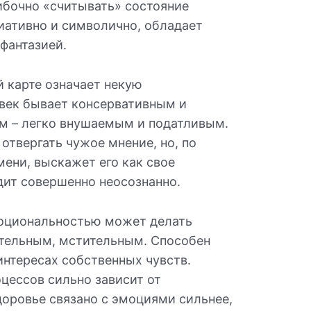
ибочно «считывать» состояние
иативно и символично, обладает
фантазией.
й карте означает некую
овек бывает консервативным и
ем – легко внушаемым и податливым.
отвергать чужое мнение, но, по
ени, выскажет его как свое
дит совершенно неосознанно.
моциональностью может делать
тельным, мстительным. Способен
нтересах собственных чувств.
цессов сильно зависит от
доровье связано с эмоциями сильнее,