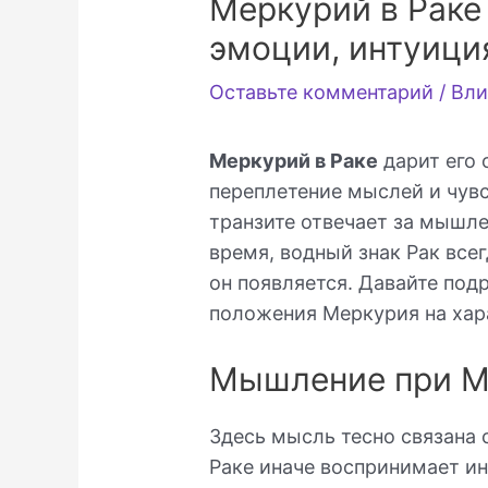
Меркурий в Раке 
эмоции, интуици
Оставьте комментарий
/
Вли
Меркурий в Раке
дарит его 
переплетение мыслей и чувст
транзите отвечает за мышле
время, водный знак Рак всег
он появляется. Давайте под
положения Меркурия на хар
Мышление при М
Здесь мысль тесно связана 
Раке иначе воспринимает и