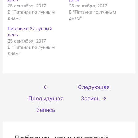
б
ь
ы
,
25 сентября, 2017
25 сентября, 2017
п
ч
В "Питание по лунным
В "Питание по лунным
о
т
д
о
дням"
дням"
е
б
л
ы
и
п
Питание в 22 лунный
т
о
ь
д
день
с
е
25 сентября, 2017
я
л
н
и
В "Питание по лунным
а
т
T
ь
дням"
w
с
i
я
t
к
t
о
e
н
r
т
(
е
О
н
Навигация
т
т
←
Следующая
к
о
по
р
м
ы
н
Предыдущая
Запись
→
записям
в
а
а
F
е
a
Запись
т
c
с
e
я
b
в
o
н
o
о
k
в
.
о
(