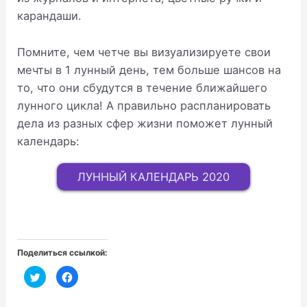
карандаши.
Помните, чем четче вы визуализируете свои
мечты в 1 лунный день, тем больше шансов на
то, что они сбудутся в течение ближайшего
лунного цикла! А правильно распланировать
дела из разных сфер жизни поможет лунный
календарь:
ЛУННЫЙ КАЛЕНДАРЬ 2020
Поделиться ссылкой:
Н
Н
а
а
ж
ж
м
м