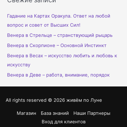
Свежие записи
Гадание на Картах Оракула. Ответ на любой
вопрос и совет от Высших Сил!
Венера в Стрельце – странствующий рыцарь
Венера в Скорпионе – Основной Инстинкт
Венера в Весах – искусство любить и любовь к
искусству
Венера в Деве – работа, внимание, порядок
All rights reserved © 2026
живём по Луне
Магазин
База знаний
Наши Партнеры
Вход для клиентов