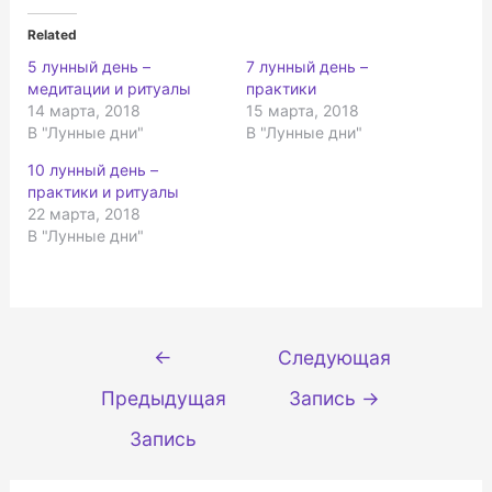
и
и
т
т
е
е
Related
,
з
ч
д
5 лунный день –
7 лунный день –
т
е
о
с
медитации и ритуалы
практики
б
ь
ы
,
14 марта, 2018
15 марта, 2018
п
ч
В "Лунные дни"
В "Лунные дни"
о
т
д
о
е
б
10 лунный день –
л
ы
и
п
практики и ритуалы
т
о
ь
д
22 марта, 2018
с
е
В "Лунные дни"
я
л
н
и
а
т
T
ь
w
с
i
я
t
к
t
о
e
н
Навигация
←
Следующая
r
т
(
е
по
О
н
Предыдущая
Запись
→
т
т
записям
к
о
р
м
ы
н
Запись
в
а
а
F
е
a
т
c