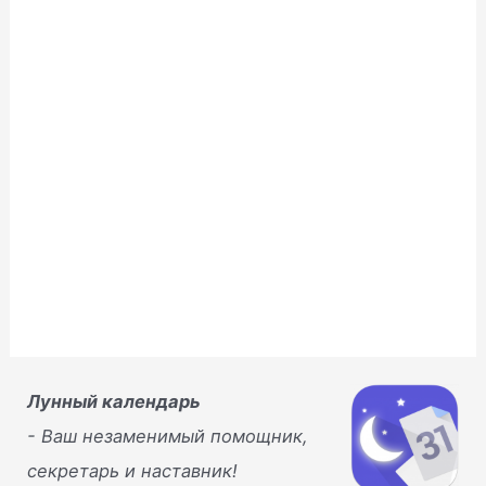
о
в
о
м
о
к
н
е
)
Лунный календарь
- Ваш незаменимый помощник,
секретарь и наставник!