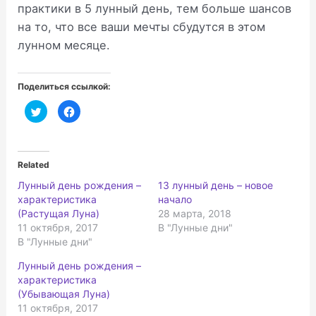
практики в 5 лунный день, тем больше шансов
на то, что все ваши мечты сбудутся в этом
лунном месяце.
Поделиться ссылкой:
Н
Н
а
а
ж
ж
м
м
и
и
т
т
е
е
Related
,
з
ч
д
Лунный день рождения –
13 лунный день – новое
т
е
о
с
характеристика
начало
б
ь
ы
,
(Растущая Луна)
28 марта, 2018
п
ч
11 октября, 2017
В "Лунные дни"
о
т
д
о
В "Лунные дни"
е
б
л
ы
и
п
Лунный день рождения –
т
о
ь
д
характеристика
с
е
(Убывающая Луна)
я
л
н
и
11 октября, 2017
а
т