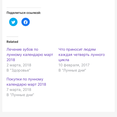
Поделиться ссылкой:
Н
Н
а
а
ж
ж
м
м
и
и
т
т
е
е
Related
,
з
ч
д
Лечение зубов по
Что приносит людям
т
е
о
с
лунному календарю март
каждая четверть лунного
б
ь
ы
,
2018
цикла
п
ч
2 марта, 2018
10 февраля, 2017
о
т
д
о
В "Здоровье"
В "Лунные дни"
е
б
л
ы
и
п
Покупки по лунному
т
о
ь
д
календарю март 2018
с
е
7 марта, 2018
я
л
н
и
В "Лунные дни"
а
т
T
ь
w
с
i
я
t
к
t
о
e
н