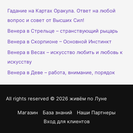
Гадание на Картах Оракула. Ответ на любой
вопрос и совет от Высших Сил!
Венера в Стрельце – странствующий рыцарь
Венера в Скорпионе – Основной Инстинкт
Венера в Весах – искусство любить и любовь к
искусству
Венера в Деве – работа, внимание, порядок
All rights reserved © 2026
живём по Луне
Магазин
База знаний
Наши Партнеры
Вход для клиентов