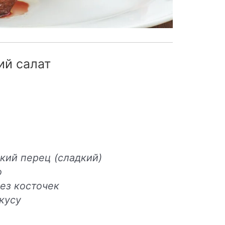
ий салат
кий перец (сладкий)
о
ез косточек
вкусу