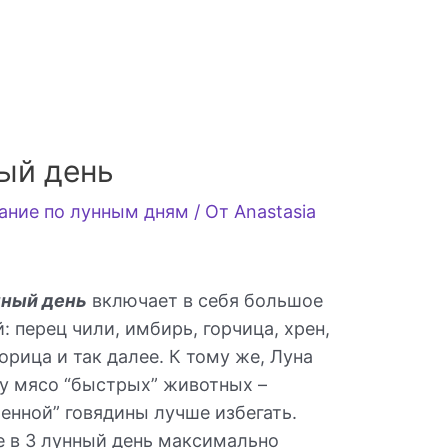
ный день
ание по лунным дням
/ От
Anastasia
нный день
включает в себя большое
: перец чили, имбирь, горчица, хрен,
корица и так далее. К тому же, Луна
щу мясо “быстрых” животных –
ленной” говядины лучше избегать.
е в 3 лунный день максимально