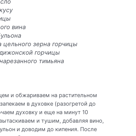
асло
вкусу
вицы
лого вина
бульона
а цельного зерна горчицы
 дижонской горчицы
нарезанного тимьяна
цем и обжариваем на растительном
 запекаем в духовке (разогретой до
ючаем духовку и еще на минут 10
 вытаскиваем и тушим, добавляя вино,
ульон и доводим до кипения. После